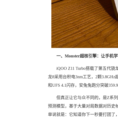
一、Monster超核引擎：让手机
iQOO Z11 Turbo搭载了
龙8采用台积电3nm工艺，2颗3.8GHz超
和UFS 4.1闪存，安兔兔跑分突破359.
但真正让它与众不同的，是Z系列首
预测模型，基于大量对局数据对历史
单说就是：它知道你下一秒要打团了