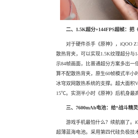
二、1.5K超分+144FPS超帧：
对于硬件杀手《原神》，iQOO Z1
散热背夹，可以实现1.5K纹理超分与1
示84帧画面，比普通超分方案多出一倍
算不配散热背夹，原生60帧模式半小时
冰穹双网散热系统的支撑。超大面积
15℃。实测半小时《原神》后机身最高
三、7600mAh电池：给“战斗精
游戏手机最怕什么？续航崩了。iQOO 
超薄蓝海电池。采用第四代硅负极技术