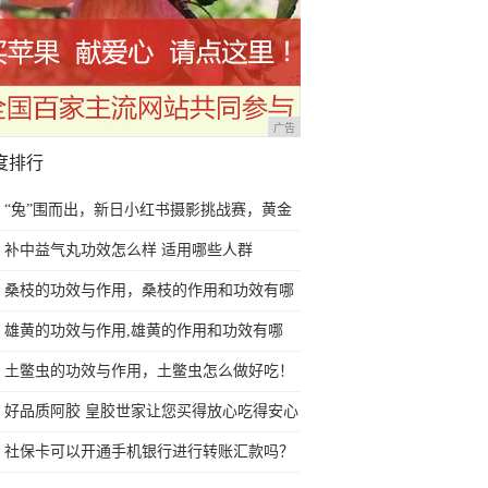
广告
度排行
“兔”围而出，新日小红书摄影挑战赛，黄金
免费送！
补中益气丸功效怎么样 适用哪些人群
桑枝的功效与作用，桑枝的作用和功效有哪
些？
雄黄的功效与作用,雄黄的作用和功效有哪
些？
土鳖虫的功效与作用，土鳖虫怎么做好吃！
好品质阿胶 皇胶世家让您买得放心吃得安心
社保卡可以开通手机银行进行转账汇款吗？