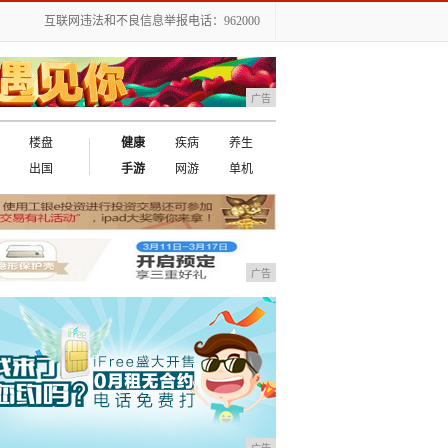
互联网违法和不良信息举报电话：962000
广告
楼盘
健康
疾病
养生
出国
手游
网游
单机
广告