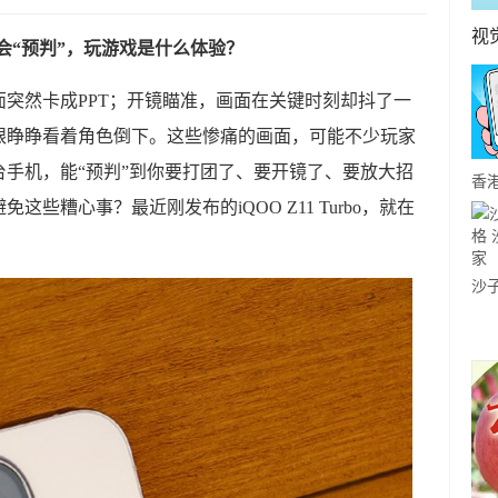
视
手机学会“预判”，玩游戏是什么体验？
突然卡成PPT；开镜瞄准，画面在关键时刻却抖了一
眼睁睁看着角色倒下。这些惨痛的画面，可能不少玩家
手机，能“预判”到你要打团了、要开镜了、要放大招
香
些糟心事？最近刚发布的iQOO Z11 Turbo，就在
个
荐
沙
沙