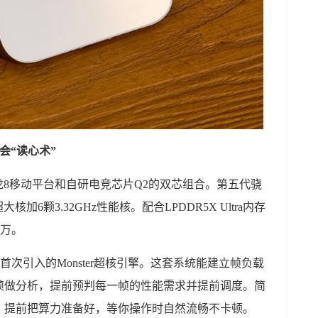
学会“读心术”
第五代骁龙8移动平台和自研电竞芯片Q2的双芯组合。第五代骁
大核加6颗3.32GHz性能核。配合LPDDR5X Ultra内存
9万。
次引入的Monster超核引擎。这套系统能建立帧负载
帧做分析，提前预判每一帧的性能需求并提前调度。简
，提前把算力准备好，等你操作时自然流畅不卡顿。