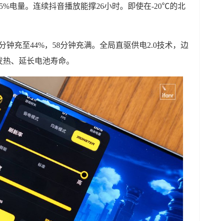
%电量。连续抖音播放能撑26小时。即使在-20℃的北
。
分钟充至44%，58分钟充满。全局直驱供电2.0技术，边
发热、延长电池寿命。