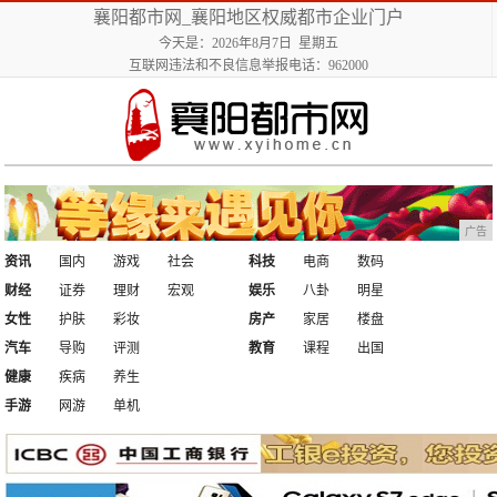
襄阳都市网_襄阳地区权威都市企业门户
今天是：2026年8月7日 星期五
互联网违法和不良信息举报电话：962000
广告
资讯
国内
游戏
社会
科技
电商
数码
财经
证券
理财
宏观
娱乐
八卦
明星
女性
护肤
彩妆
房产
家居
楼盘
汽车
导购
评测
教育
课程
出国
健康
疾病
养生
手游
网游
单机