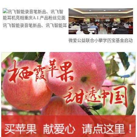
引领第二届全球医疗消费论坛将于
4月11日在海口召开
讯飞智能录音笔新品、讯飞智能耳
机亮相重庆A.I.产品粉丝见面
微爱公益联合小攀学历宝基金启动
“助学圆梦”计划