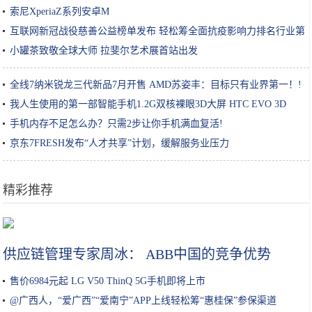
索尼XperiaZ系列安卓M
互联网新冠战役慈善公益榜单发布 轻松筹全面抗疫影响力排名行业第
一
小罐茶致敬全球大师 拉斐尔艺术展首站出发
全线7纳米锐龙三代新品7月开售 AMD苏姿丰：目标只有业界第一！!
我人生使用的第一部智能手机1.2G双核裸眼3D大屏 HTC EVO 3D
手机内存不足怎么办？只需2步让你手机满血复活!
京东7FRESH发布“人才共享”计划，缓解服务业压力
精彩推荐
没见过这么骚的布加迪，光改装费就够买辆劳斯莱斯
供应链管理专家周冰： ABB中国的竞争优势
售价6984元起 LG V50 ThinQ 5G手机即将上市
@广西人，“爱广西”“爱南宁”APP上线轻松筹“惠桂保”参保渠道