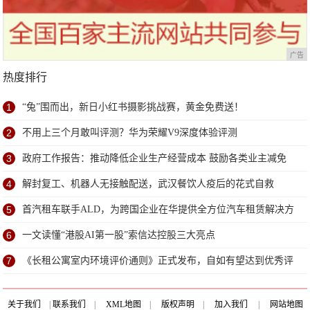
广告
热度排行
1
“兔”围而出，新日小红书摄影挑战赛，黄金免费送！
2
不用上三个月敢叫评测？华为荣耀V9深度体验评测
3
政府工作报告：推动降低企业生产经营成本 鼓励各类业主减免
或缓收房租
4
解封复工、机器人无接触配送，武汉餐饮人疫后的花式自救
5
首汽租车联手ALD，为跨国企业在华提供全方位汽车租赁解决方
案
6
一文读懂“港股AI第一股”索信达控股三大亮点
7
《长租公寓室内环境评价通则》正式发布，自如有望达到优秀评
级
关于我们
|
联系我们
|
XML地图
|
版权声明
|
加入我们
|
网站地图