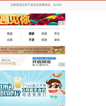
互联网违法和不良信息举报电话：962000
广告
楼盘
健康
疾病
养生
出国
手游
网游
单机
广告