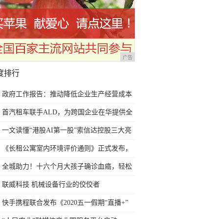
广告
度排行
政府工作报告：推动降低企业生产经营成本
鼓励各类业主减免或缓收房租
首汽租车联手ALD，为跨国企业在华提供全
方位汽车租赁解决方案
一文读懂“港股AI第一股”索信达控股三大亮
点
《长租公寓室内环境评价通则》正式发布，
自如有望达到优秀评级
全城助力！十六个月大孩子确诊血癌，轻松
筹上一天筹集超13万善款
联威科技 机械设备行业的佼佼者
快手携程联合发布《2020五一假期“直播+”