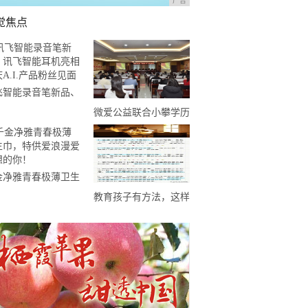
广告
觉焦点
飞智能录音笔新品、
飞智能耳机亮相重庆
微爱公益联合小攀学历
I.产品粉丝见面
宝基金启动“助学圆梦”
计划
金净雅青春极薄卫生
，特供爱浪漫爱幻想
教育孩子有方法，这样
你！
教育最正确