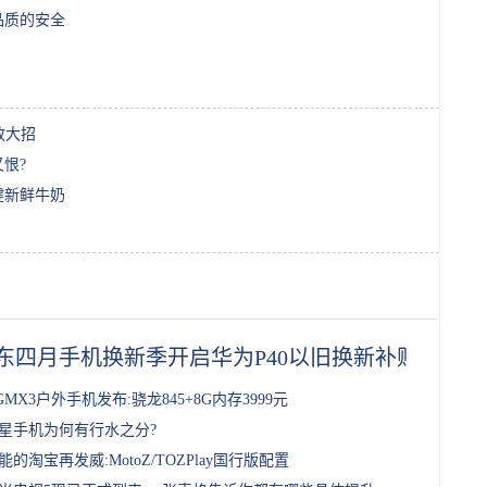
品质的安全
放大招
恨?
健新鲜牛奶
东四月手机换新季开启华为P40以旧换新补贴1000元
GMX3户外手机发布:骁龙845+8G内存3999元
星手机为何有行水之分?
能的淘宝再发威:MotoZ/TOZPlay国行版配置