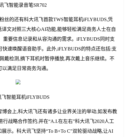
讯飞智能录音笔SR702
丝的还有科大讯飞首款TWS智能耳机iFLYBUDS,凭
译文对照三大核心AI功能,能够轻松满足商务人士在自
重要信息记录和从容沟通的需求。iFLYBUDS同时支
快速唤醒语音助手。此外,iFLYBUDS的特点还包括:支
;佩戴检测,摘下耳机时暂停播放,再次戴上音乐继续。不
航可以满足日常商务沟通。
讯飞智能耳机iFLYBUDS
中国智博会上,科大讯飞还有诸多让业界关注的举动,如发布教
战略合作签约,并在“A.I.在左右”科大讯飞2020人工
。科大讯飞坚持“To B+To C"双轮驱动战略,让AI