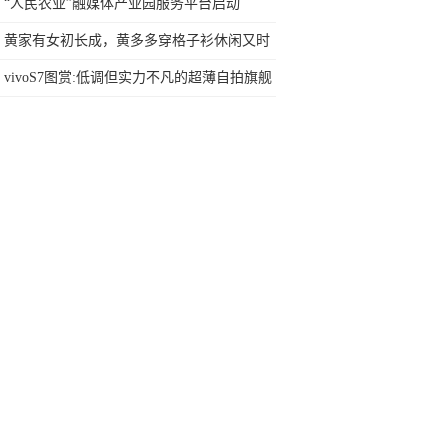
旅游报告》：“后浪”选择旅游更有个性，直
“人民农业”融媒体产业园服务平台启动
播助力旅游业复苏
黄家有女初长成，黄多多穿格子衫休闲又时
髦，6岁妹妹颜值抢镜
vivoS7图赏:低调但实力不凡的超薄自拍旗舰