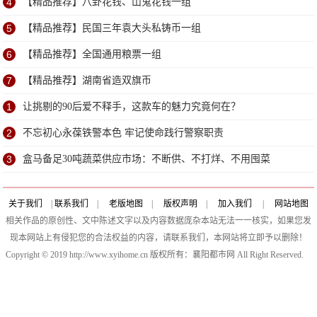
4
【精品推荐】八卦花钱、山鬼花钱一组
5
【精品推荐】民国三年袁大头私铸币一组
6
【精品推荐】全国通用粮票一组
7
【精品推荐】湖南省造双旗币
1
让挑剔的90后爱不释手，这款车的魅力究竟何在？
2
不忘初心永葆铁警本色 牢记使命践行警察职责
3
盒马备足30吨蔬菜供应市场：不断供、不打烊、不用囤菜
关于我们
|
联系我们
|
老版地图
|
版权声明
|
加入我们
|
网站地图
相关作品的原创性、文中陈述文字以及内容数据庞杂本站无法一一核实，如果您发
现本网站上有侵犯您的合法权益的内容，请联系我们，本网站将立即予以删除！
Copyright © 2019 http://www.xyihome.cn 版权所有：襄阳都市网 All Right Reserved.