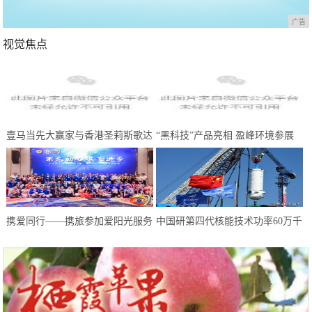
广告
视觉焦点
壹马当先大赢家与香港圣莉斯歌达
“黑科技”产品亮相 盈峰环境参展
成全国战略合作，共创美业，共赢
中国环博会广州展受热捧
未来
携爱同行——携旅参加爱阳光服务
中国研第四代核能技术功率60万千
队慈善晚会
瓦 却不适合上航母