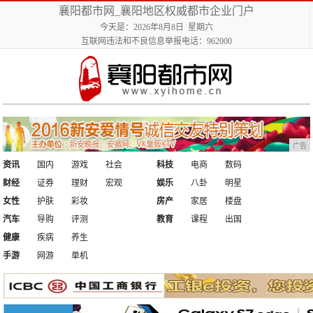
襄阳都市网_襄阳地区权威都市企业门户
今天是：2026年8月8日 星期六
互联网违法和不良信息举报电话：962000
广告
资讯
国内
游戏
社会
科技
电商
数码
财经
证券
理财
宏观
娱乐
八卦
明星
女性
护肤
彩妆
房产
家居
楼盘
汽车
导购
评测
教育
课程
出国
健康
疾病
养生
手游
网游
单机