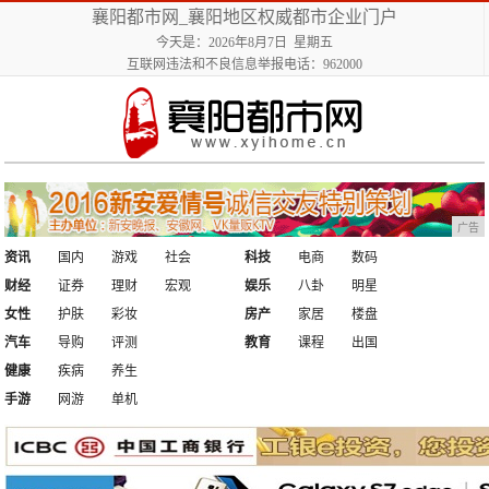
襄阳都市网_襄阳地区权威都市企业门户
今天是：2026年8月7日 星期五
互联网违法和不良信息举报电话：962000
广告
资讯
国内
游戏
社会
科技
电商
数码
财经
证券
理财
宏观
娱乐
八卦
明星
女性
护肤
彩妆
房产
家居
楼盘
汽车
导购
评测
教育
课程
出国
健康
疾病
养生
手游
网游
单机