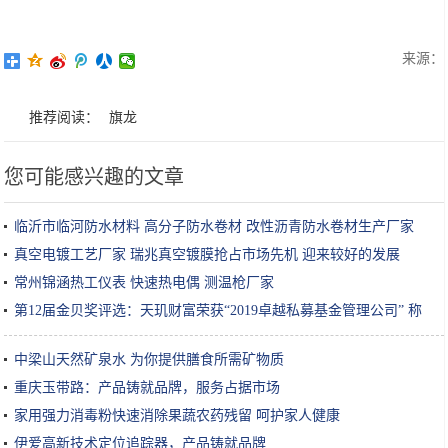
来源：
推荐阅读：
旗龙
您可能感兴趣的文章
临沂市临河防水材料 高分子防水卷材 改性沥青防水卷材生产厂家
真空电镀工艺厂家 瑞兆真空镀膜抢占市场先机 迎来较好的发展
常州锦涵热工仪表 快速热电偶 测温枪厂家
第12届金贝奖评选：天玑财富荣获“2019卓越私募基金管理公司” 称
号
中梁山天然矿泉水 为你提供膳食所需矿物质
重庆玉带路：产品铸就品牌，服务占据市场
家用强力消毒粉快速消除果蔬农药残留 呵护家人健康
伊爱高新技术定位追踪器，产品铸就品牌