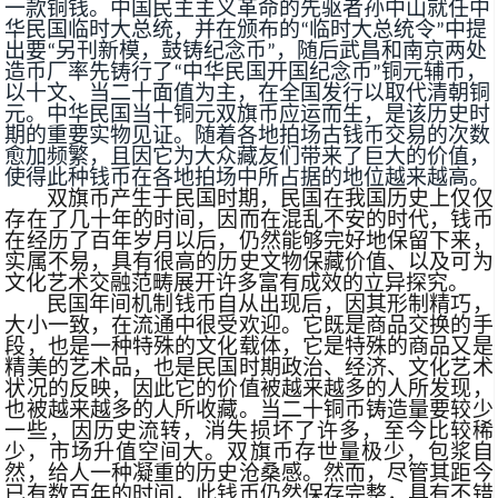
一款铜钱。中国民主主义革命的先驱者孙中山就任中
华民国临时大总统，并在颁布的“临时大总统令”中提
出要“另刊新模，鼓铸纪念币”，随后武昌和南京两处
造币厂率先铸行了“中华民国开国纪念币”铜元辅币，
以十文、当二十面值为主，在全国发行以取代清朝铜
元。中华民国当十铜元双旗币应运而生，是该历史时
期的重要实物见证。随着各地拍场古钱币交易的次数
愈加频繁，且因它为大众藏友们带来了巨大的价值，
使得此种钱币在各地拍场中所占据的地位越来越高。
双旗币产生于民国时期，民国在我国历史上仅仅
存在了几十年的时间，因而在混乱不安的时代，钱币
在经历了百年岁月以后，仍然能够完好地保留下来，
实属不易，具有很高的历史文物保藏价值、以及可为
文化艺术交融范畴展开许多富有成效的立异探究。
民国年间机制钱币自从出现后，因其形制精巧，
大小一致，在流通中很受欢迎。它既是商品交换的手
段，也是一种特殊的文化载体，它是特殊的商品又是
精美的艺术品，也是民国时期政治、经济、文化艺术
状况的反映，因此它的价值被越来越多的人所发现，
也被越来越多的人所收藏。当二十铜币铸造量要较少
一些，因历史流转，消失损坏了许多，至今比较稀
少，市场升值空间大。双旗币存世量极少，包浆自
然，给人一种凝重的历史沧桑感。然而，尽管其距今
已有数百年的时间，此钱币仍然保存完整，具有不错