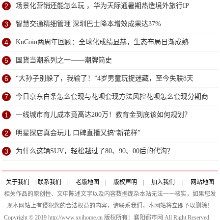
2
场景化营销还能怎么玩 ，华为天际通暑期热造境外旅行IP
3
智慧交通精细管理 深圳巴士降本增效成果达37%
4
KuCoin两周年回顾：全球化成绩显赫，生态布局日渐成熟
5
国货当潮系列之一——潮牌简史
6
“大孙子别躲了，我输了！”4岁男童玩捉迷藏，至今失联8天
7
今日京东白条怎么套现与花呗套现方法风控花呗怎么套现分期商
家
1
一线城市育儿成本竟高达200万！教育金到底该如何规划？
2
明星探店真会玩儿 口碑直播又搞“新花样”
3
为什么这辆SUV，轻松越过了80、90、00后的代沟？
关于我们
|
联系我们
|
老版地图
|
版权声明
|
加入我们
|
网站地图
相关作品的原创性、文中陈述文字以及内容数据庞杂本站无法一一核实，如果您发
现本网站上有侵犯您的合法权益的内容，请联系我们，本网站将立即予以删除！
Copyright © 2019 http://www.xyihome.cn 版权所有：襄阳都市网 All Right Reserved.