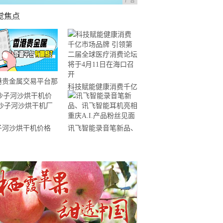
广告
觉焦点
港贵金属交易平台那
科技赋能健康消费千亿
好？5个实用平台推
市场品牌 引领第二届
！
全球医疗消费论坛将于
子河沙烘干机价格
讯飞智能录音笔新品、
4月11日在海口召开
子河沙烘干机厂家
讯飞智能耳机亮相重庆
A.I.产品粉丝见面