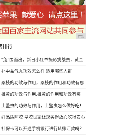
广告
度排行
“兔”围而出，新日小红书摄影挑战赛，黄金
免费送！
补中益气丸功效怎么样 适用哪些人群
桑枝的功效与作用，桑枝的作用和功效有哪
些？
雄黄的功效与作用,雄黄的作用和功效有哪
些？
土鳖虫的功效与作用，土鳖虫怎么做好吃！
好品质阿胶 皇胶世家让您买得放心吃得安心
社保卡可以开通手机银行进行转账汇款吗？