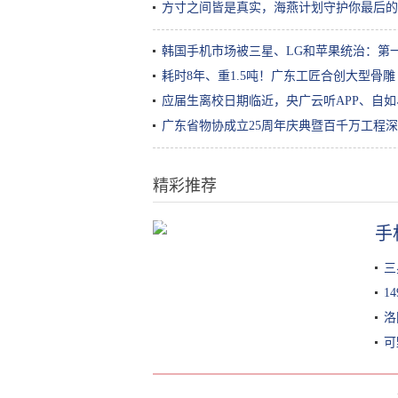
方寸之间皆是真实，海燕计划守护你最后的
韩国手机市场被三星、LG和苹果统治：第一名
耗时8年、重1.5吨！广东工匠合创大型骨
应届生离校日期临近，央广云听APP、自
广东省物协成立25周年庆典暨百千万工程
精彩推荐
这个真的是“有头发”的包贝尔吗？
手
三
1
洛
可