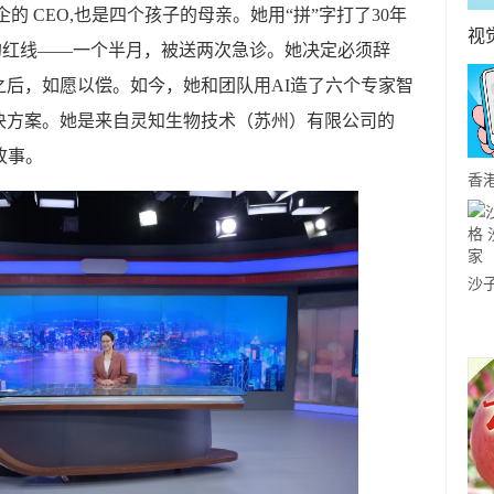
的 CEO,也是四个孩子的母亲。她用“拼”字打了30年
视
体的红线——一个半月，被送两次急诊。她决定必须辞
后，如愿以偿。如今，她和团队用AI造了六个专家智
决方案。她是来自灵知生物技术（苏州）有限公司的
故事。
香
个
荐
沙
沙