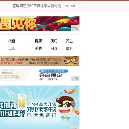
互联网违法和不良信息举报电话：962000
广告
楼盘
健康
疾病
养生
出国
手游
网游
单机
广告