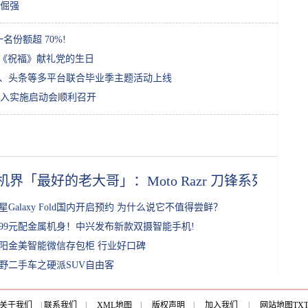
倔强
份额超 70%!
雕《祝福》献礼党的生日
如、头条等多平台联合毕业季主题活动上线
深入实施启动会顺利召开
机界「最好的老大哥」：Moto Razr 刀锋系列回顾
星Galaxy Fold国内开启预约 为什么说它不值得尝鲜？
499元配金属机身！中兴发布新款双摄智能手机!
阳金美智能微信存包柜 行业好口碑
野二手车之硬派SUV自由客
关于我们
|
联系我们
|
XML地图
|
版权声明
|
加入我们
|
网站地图
TX