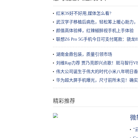
红米3S好不好用,媒体怎么看?
武汉学子移植后病危，轻松筹上暖心助力，
颜值高体验棒，红辣椒醉视手机上手体验
联想Z6 Pro 5G手机今日可支付尾款：骁龙85
湖南金鼎包装，质量引领市场
刘维Rap力荐 贾乃亮即兴点歌！斑马智行V
伟大公司诞生于伟大的时代小米八年明日香
华为超大屏手机曝光，尺寸前所未见！确实
精彩推荐
微
iPhone也绿了？这些原谅色单品到
底在搞啥咧？
“