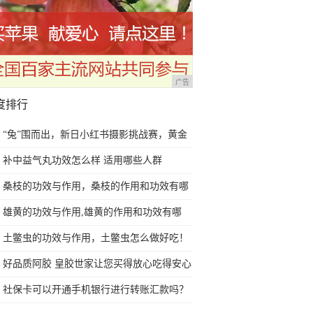
广告
度排行
“兔”围而出，新日小红书摄影挑战赛，黄金
免费送！
补中益气丸功效怎么样 适用哪些人群
桑枝的功效与作用，桑枝的作用和功效有哪
些？
雄黄的功效与作用,雄黄的作用和功效有哪
些？
土鳖虫的功效与作用，土鳖虫怎么做好吃！
好品质阿胶 皇胶世家让您买得放心吃得安心
社保卡可以开通手机银行进行转账汇款吗？