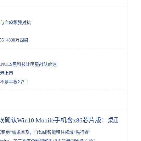
与血癌顽强对抗
5+4800万四摄
ENUES黑科技让明星战队痴迷
港上市
不是平板吗？!
软确认Win10 Mobile手机含x86芯片版：桌面应用
云租房”需求普及，自如成智能租住领域“先行者”