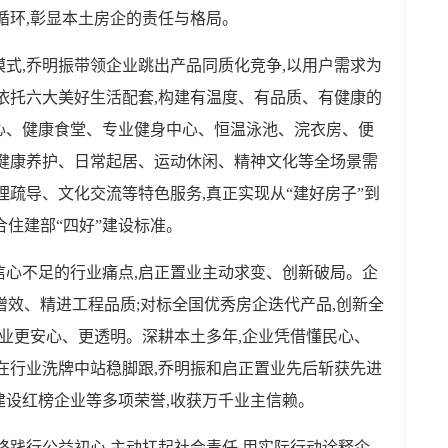
循环,彰显本土房企的责任与格局。
式,乔明振带领企业跳出产品同质化竞争,以用户需求为
依托六大美好生活配套,构建有温度、有品质、有健康的
心、健康食堂、专业健身中心、恒温泳池、浣衣房、便
主健康养护、日常起居、运动休闲、精神文化等全场景需
理疏导、文化交流等特色服务,真正实现从“建好房子”到
合住建部“四好”建设标准。
信心不足的行业痛点,启正置业主动求变、创新破局。企
增效、精进工程品质;对标全国优秀房企迭代产品,创新全
置业更安心、更透明。深耕本土多年,企业凭借懂民心、
在行业洗牌中站稳脚跟,乔明振和启正置业先后斩获先进
建设红榜企业等多项荣誉,收获万千业主信赖。
终践行公益初心,主动扛起社会责任,用实际行动诠释企