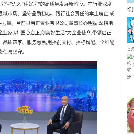
有房住”迈入“住好房”的高质量发展新阶段。在行业深度
视
县域市场、坚守品质初心、践行社会责任的本土房企,成
要力量。台前县启正置业有限公司董事长乔明振,深耕地
业家,以“匠心启正,创美好生活”为企业使命,带领启正
、品质筑家、服务惠民,用提前交付、提标增配、全维配
香
责任与坚守。
个
荐
沙
沙