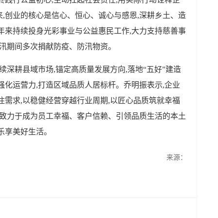
,创业的核心是信心、恒心、诚心与感恩,深耕乡土、造
年来持续投身光彩事业与公益惠民工作,大力支持慈善事
防汛期间多次捐献防疫、防汛物资。
续深耕县域市场,锚定高质量发展方向,落地“五好”建造
强化运营力,打造区域品质人居标杆。乔明振表示,企业
住需求,以稳健经营穿越行业周期,以匠心品质筑就幸福
,致力于成为员工幸福、客户信赖、引领品质生活的本土
乐享美好生活。
来源：