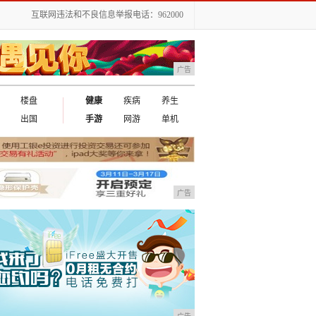
互联网违法和不良信息举报电话：962000
广告
楼盘
健康
疾病
养生
出国
手游
网游
单机
广告