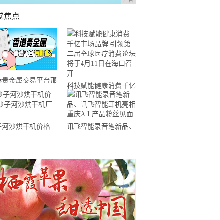
广告
觉焦点
港贵金属交易平台那
科技赋能健康消费千亿
好？5个实用平台推
市场品牌 引领第二届
！
全球医疗消费论坛将于
子河沙烘干机价格
讯飞智能录音笔新品、
4月11日在海口召开
子河沙烘干机厂家
讯飞智能耳机亮相重庆
A.I.产品粉丝见面