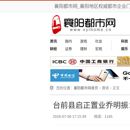
襄阳都市网_襄阳地区权威都市企业
资讯
国内
游戏
社会
科技
财经
证券
理财
宏观
娱乐
您的位置：
襄阳都市网首页
>
资讯
> 正文
台前县启正置业乔明振
2026-07-06 17:15:39
阅读：1185