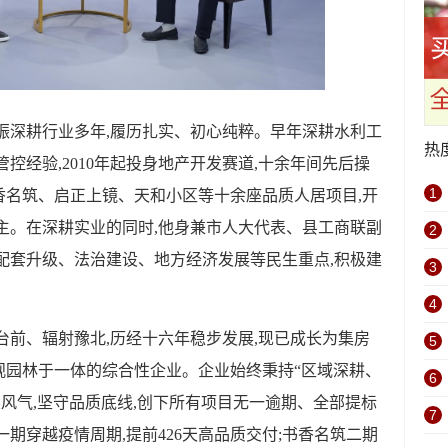
振深耕行业多年,履历扎实、初心纯粹。早年深耕水利工
热
控经验,2010年起投身地产开发赛道,十余年间先后操
1
香名筑、启正上镜、天和小区等十余座品质人居项目,开
主。在深耕实业的同时,他身兼市人大代表、县工商联副
2
配套升级、法治建设、地方经济发展等民生重点,积极建
3
。
4
根台前、辐射豫北,历经十六年稳步发展,现已成长为集房
5
观园林于一体的综合性企业。企业始终秉持“区域深耕、
6
躁风气,坚守品质底线,创下所有项目无一逾期、全部提标
7
期穿越疫情周期,提前426天高品质交付;书香名筑二期