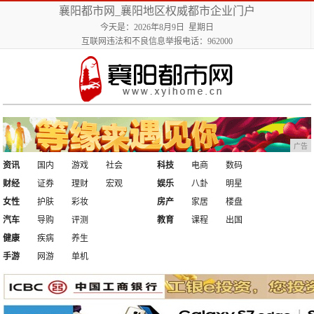
襄阳都市网_襄阳地区权威都市企业门户
今天是：2026年8月9日 星期日
互联网违法和不良信息举报电话：962000
广告
资讯
国内
游戏
社会
科技
电商
数码
财经
证券
理财
宏观
娱乐
八卦
明星
女性
护肤
彩妆
房产
家居
楼盘
汽车
导购
评测
教育
课程
出国
健康
疾病
养生
手游
网游
单机