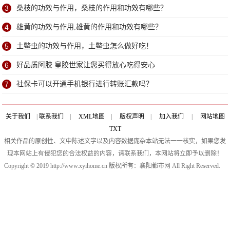
3
桑枝的功效与作用，桑枝的作用和功效有哪些？
4
雄黄的功效与作用,雄黄的作用和功效有哪些？
5
土鳖虫的功效与作用，土鳖虫怎么做好吃！
6
好品质阿胶 皇胶世家让您买得放心吃得安心
7
社保卡可以开通手机银行进行转账汇款吗？
关于我们
|
联系我们
|
XML地图
|
版权声明
|
加入我们
|
网站地图
TXT
相关作品的原创性、文中陈述文字以及内容数据庞杂本站无法一一核实，如果您发
现本网站上有侵犯您的合法权益的内容，请联系我们，本网站将立即予以删除！
Copyright © 2019 http://www.xyihome.cn 版权所有：襄阳都市网 All Right Reserved.