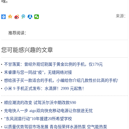
魂。
来源：
推荐阅读：
您可能感兴趣的文章
不甘落寞：曾经外观切割属于黄金比例的手机，仅179元
禾睿康与您一同战“疫”，无缝网络对接
想给孩子买一款适合的手机，小编给你介绍几款性价比高的手机!
小米 9 手机正式发布：水滴屏！2999 元起售！
顺应潮流的改变 试驾沃尔沃中期改款S90
充电快人一步 aigo双向快充移动电源让你旅途无忧
“东风润苗行动”10年援建20所希望学校
以质量优势驾驭市场发展 青岛恒荣祥水源热泵 空气能热泵