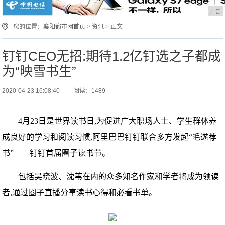
广告
您的位置：
襄阳都市网首页
>
资讯
> 正文
钉钉CEO无招:期待1.2亿钉选之子都成
为“映雪书生”
2020-04-23 16:08:40
阅读：1489
4月23日是世界读书日,为促进广大职场人士、学生群体养
成良好的学习和阅读习惯,阿里巴巴钉钉联合多方发起“毛遂荐
书”——钉钉首届圈子读书节。
包括吴晓波、沈苇在内的众多知名作家和学者将成为领读
者,通过圈子直播分享读书心得和必看书单。