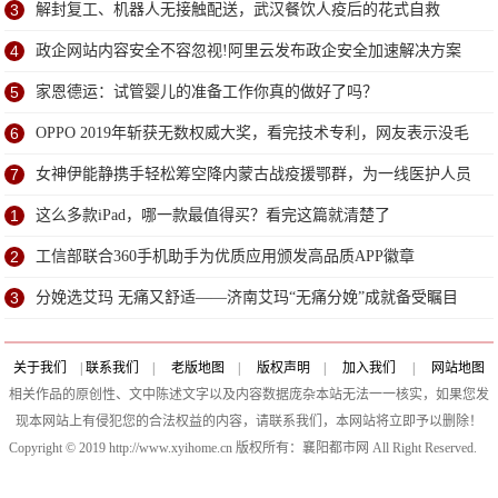
善款
3
解封复工、机器人无接触配送，武汉餐饮人疫后的花式自救
4
政企网站内容安全不容忽视!阿里云发布政企安全加速解决方案
5
家恩德运：试管婴儿的准备工作你真的做好了吗？
6
OPPO 2019年斩获无数权威大奖，看完技术专利，网友表示没毛
病
7
女神伊能静携手轻松筹空降内蒙古战疫援鄂群，为一线医护人员
送超甜祝福
1
这么多款iPad，哪一款最值得买？看完这篇就清楚了
2
工信部联合360手机助手为优质应用颁发高品质APP徽章
3
分娩选艾玛 无痛又舒适——济南艾玛“无痛分娩”成就备受瞩目
关于我们
|
联系我们
|
老版地图
|
版权声明
|
加入我们
|
网站地图
相关作品的原创性、文中陈述文字以及内容数据庞杂本站无法一一核实，如果您发
现本网站上有侵犯您的合法权益的内容，请联系我们，本网站将立即予以删除！
Copyright © 2019 http://www.xyihome.cn 版权所有：襄阳都市网 All Right Reserved.