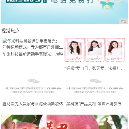
广告
视觉焦点
华米科技最新运动手表曝光：70种
运动模式，专为都市户外而生
“轻松”爱自己，张天爱、宋祖儿、
王晓晨携轻松筹送出100万份线上
问诊
壹马当先大赢家与香港圣莉斯歌达
“黑科技”产品亮相 盈峰环境参展
成全国战略合作，共创美业，共赢
中国环博会广州展受热捧
未来