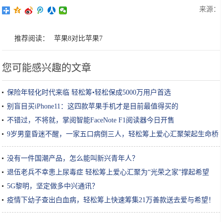
来源：
推荐阅读：
苹果8对比苹果7
您可能感兴趣的文章
保险年轻化时代来临 轻松筹•轻松保成5000万用户首选
别盲目买iPhone11：这四款苹果手机才是目前最值得买的
不错过，不将就，掌阅智能FaceNote F1阅读器今日开售
9岁男童昏迷不醒，一家五口病倒三人，轻松筹上爱心汇聚架起生命桥
梁
没有一件国潮产品，怎么能叫新兴青年人？
退伍老兵不幸患上尿毒症 轻松筹上爱心汇聚为“光荣之家”撑起希望
5G黎明，坚定做多中兴通讯？
疫情下幼子查出白血病，轻松筹上快速筹集21万善款送去爱与希望！