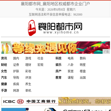
襄阳都市网_襄阳地区权威都市企业门户
今天是：2026年8月8日 星期六
互联网违法和不良信息举报电话：962000
广告
资讯
国内
游戏
社会
科技
电商
数码
财经
证券
理财
宏观
娱乐
八卦
明星
女性
护肤
彩妆
房产
家居
楼盘
汽车
导购
评测
教育
课程
出国
健康
疾病
养生
手游
网游
单机