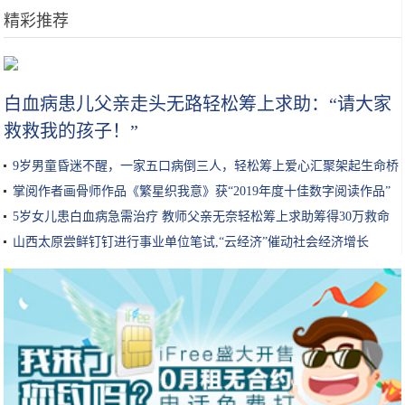
精彩推荐
将劳斯莱斯的车标换成自己的雕像，升起来的那一刻真的好看
白血病患儿父亲走头无路轻松筹上求助：“请大家
救救我的孩子！”
9岁男童昏迷不醒，一家五口病倒三人，轻松筹上爱心汇聚架起生命桥
梁
掌阅作者画骨师作品《繁星织我意》获“2019年度十佳数字阅读作品”
5岁女儿患白血病急需治疗 教师父亲无奈轻松筹上求助筹得30万救命
钱
山西太原尝鲜钉钉进行事业单位笔试,“云经济”催动社会经济增长