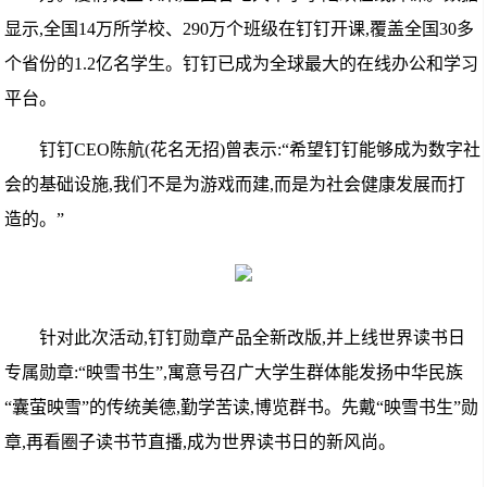
显示,全国14万所学校、290万个班级在钉钉开课,覆盖全国30多
个省份的1.2亿名学生。钉钉已成为全球最大的在线办公和学习
平台。
钉钉CEO陈航(花名无招)曾表示:“希望钉钉能够成为数字社
会的基础设施,我们不是为游戏而建,而是为社会健康发展而打
造的。”
针对此次活动,钉钉勋章产品全新改版,并上线世界读书日
专属勋章:“映雪书生”,寓意号召广大学生群体能发扬中华民族
“囊萤映雪”的传统美德,勤学苦读,博览群书。先戴“映雪书生”勋
章,再看圈子读书节直播,成为世界读书日的新风尚。