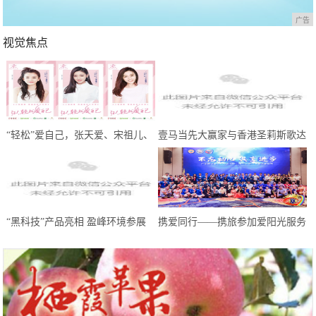
广告
视觉焦点
“轻松”爱自己，张天爱、宋祖儿、
壹马当先大赢家与香港圣莉斯歌达
王晓晨携轻松筹送出100万份线上
成全国战略合作，共创美业，共赢
问诊
未来
“黑科技”产品亮相 盈峰环境参展
携爱同行——携旅参加爱阳光服务
中国环博会广州展受热捧
队慈善晚会