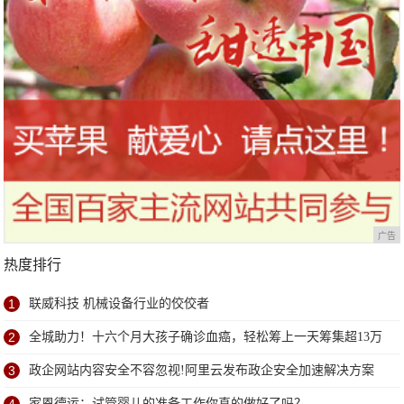
广告
热度排行
1
联威科技 机械设备行业的佼佼者
2
全城助力！十六个月大孩子确诊血癌，轻松筹上一天筹集超13万
善款
3
政企网站内容安全不容忽视!阿里云发布政企安全加速解决方案
家恩德运：试管婴儿的准备工作你真的做好了吗？