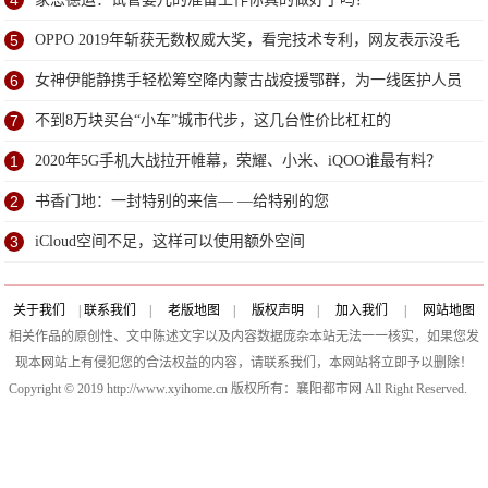
4
5
OPPO 2019年斩获无数权威大奖，看完技术专利，网友表示没毛
病
6
女神伊能静携手轻松筹空降内蒙古战疫援鄂群，为一线医护人员
送超甜祝福
7
不到8万块买台“小车”城市代步，这几台性价比杠杠的
1
2020年5G手机大战拉开帷幕，荣耀、小米、iQOO谁最有料？
2
书香门地：一封特别的来信— —给特别的您
3
iCloud空间不足，这样可以使用额外空间
关于我们
|
联系我们
|
老版地图
|
版权声明
|
加入我们
|
网站地图
相关作品的原创性、文中陈述文字以及内容数据庞杂本站无法一一核实，如果您发
现本网站上有侵犯您的合法权益的内容，请联系我们，本网站将立即予以删除！
Copyright © 2019 http://www.xyihome.cn 版权所有：襄阳都市网 All Right Reserved.