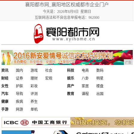
襄阳都市网_襄阳地区权威都市企业门户
今天是：2026年8月9日 星期日
互联网违法和不良信息举报电话：962000
广告
资讯
国内
游戏
社会
科技
电商
数码
财经
证券
理财
宏观
娱乐
八卦
明星
女性
护肤
彩妆
房产
家居
楼盘
汽车
导购
评测
教育
课程
出国
健康
疾病
养生
手游
网游
单机