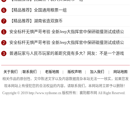
6
【精品推荐】全国通用粮票一组
7
【精品推荐】湖南省造双旗币
1
安全标杆无惧严苛考验 全新Jeep大指挥官中保研碰撞测试成绩公
布
2
安全标杆无惧严苛考验 全新Jeep大指挥官中保研碰撞测试成绩公
布
3
普通玩家与人民币玩家的差距究竟有多大？网友：不是一个游戏
关于我们
|
联系我们
|
老版地图
|
版权声明
|
加入我们
|
网站地图
相关作品的原创性、文中陈述文字以及内容数据庞杂本站无法一一核实，如果您发
现本网站上有侵犯您的合法权益的内容，请联系我们，本网站将立即予以删除！
Copyright © 2019 http://www.xyihome.cn 版权所有：襄阳都市网 All Right Reserved.