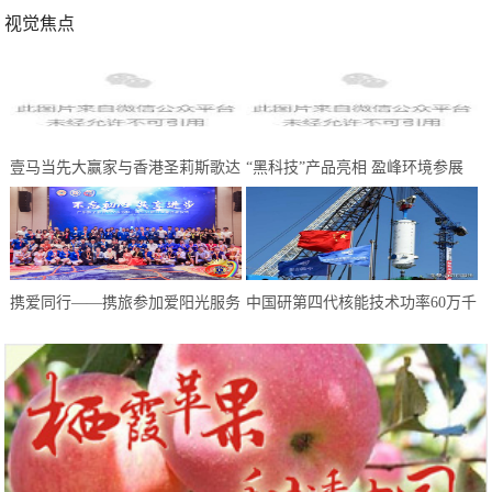
视觉焦点
壹马当先大赢家与香港圣莉斯歌达
“黑科技”产品亮相 盈峰环境参展
成全国战略合作，共创美业，共赢
中国环博会广州展受热捧
未来
携爱同行——携旅参加爱阳光服务
中国研第四代核能技术功率60万千
队慈善晚会
瓦 却不适合上航母