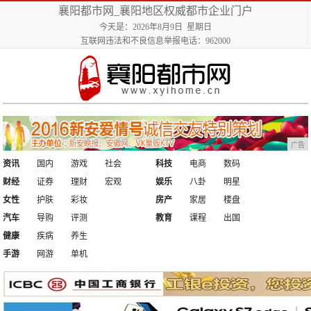
襄阳都市网_襄阳地区权威都市企业门户
今天是：2026年8月9日 星期日
互联网违法和不良信息举报电话：962000
广告
资讯
国内
游戏
社会
科技
电商
数码
财经
证券
理财
宏观
娱乐
八卦
明星
女性
护肤
彩妆
房产
家居
楼盘
汽车
导购
评测
教育
课程
出国
健康
疾病
养生
手游
网游
单机