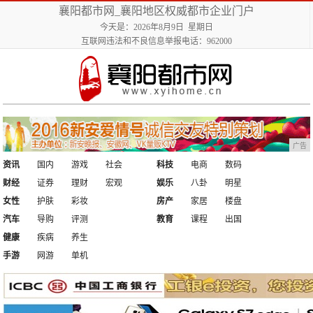
襄阳都市网_襄阳地区权威都市企业门户
今天是：2026年8月9日 星期日
互联网违法和不良信息举报电话：962000
广告
资讯
国内
游戏
社会
科技
电商
数码
财经
证券
理财
宏观
娱乐
八卦
明星
女性
护肤
彩妆
房产
家居
楼盘
汽车
导购
评测
教育
课程
出国
健康
疾病
养生
手游
网游
单机