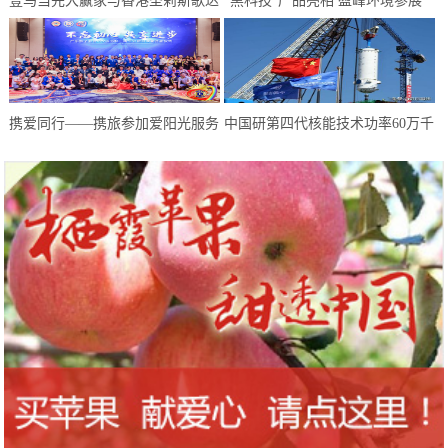
壹马当先大赢家与香港圣莉斯歌达
“黑科技”产品亮相 盈峰环境参展
成全国战略合作，共创美业，共赢
中国环博会广州展受热捧
未来
携爱同行——携旅参加爱阳光服务
中国研第四代核能技术功率60万千
队慈善晚会
瓦 却不适合上航母