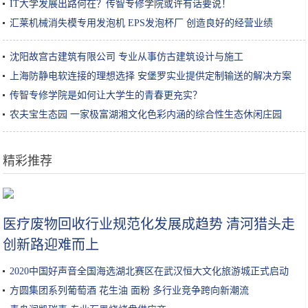
IT大学发展出路何在？传智专修学院或许有话要说！
汇莱机械消失模专用发泡机 EPS发泡杯厂 创造良好的经营业绩
沈阳故宫古建筑有限公司 专业从事仿古建筑设计与施工
上海防静电软连接的理想选择 安堡罗实业提供定制输送的解决方案
传智专修学院是如何让大学生的青春更充实？
农夫宝生态园 一家极富湖湘文化色彩内涵的综合性生态休闲庄园
精彩推荐
史上最惨的游戏开发组！游戏运营12年，员工跑的只剩一个人？
医疗废物回收行业规范化发展成趋势 清河猎头走
创新路迎难而上
2020中国好声音全国海选湖北赛区在武汉恒大文化旅游城正式启动
方圆集团系列葡萄酒 花生油 面粉 多行业竞争跨向新潮流