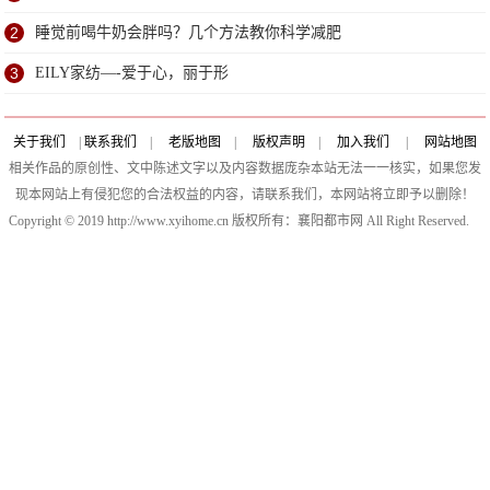
开播
2
睡觉前喝牛奶会胖吗？几个方法教你科学减肥
3
EILY家纺—-爱于心，丽于形
关于我们
|
联系我们
|
老版地图
|
版权声明
|
加入我们
|
网站地图
相关作品的原创性、文中陈述文字以及内容数据庞杂本站无法一一核实，如果您发
现本网站上有侵犯您的合法权益的内容，请联系我们，本网站将立即予以删除！
Copyright © 2019 http://www.xyihome.cn 版权所有：襄阳都市网 All Right Reserved.