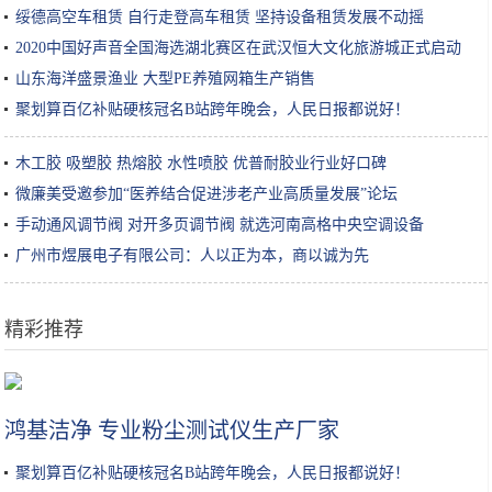
绥德高空车租赁 自行走登高车租赁 坚持设备租赁发展不动摇
2020中国好声音全国海选湖北赛区在武汉恒大文化旅游城正式启动
山东海洋盛景渔业 大型PE养殖网箱生产销售
聚划算百亿补贴硬核冠名B站跨年晚会，人民日报都说好！
木工胶 吸塑胶 热熔胶 水性喷胶 优普耐胶业行业好口碑
微廉美受邀参加“医养结合促进涉老产业高质量发展”论坛
手动通风调节阀 对开多页调节阀 就选河南高格中央空调设备
广州市煜展电子有限公司：人以正为本，商以诚为先
精彩推荐
可爱还是恐怖？当笑容满面的婴儿突然长满了牙齿
鸿基洁净 专业粉尘测试仪生产厂家
聚划算百亿补贴硬核冠名B站跨年晚会，人民日报都说好！