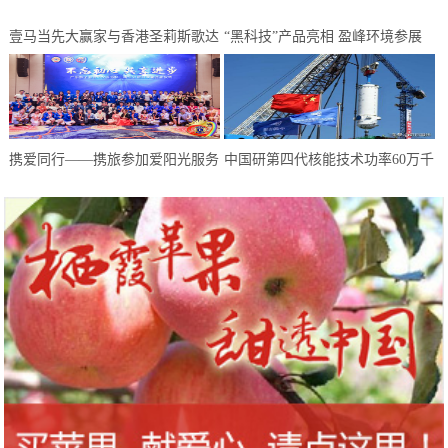
壹马当先大赢家与香港圣莉斯歌达
“黑科技”产品亮相 盈峰环境参展
成全国战略合作，共创美业，共赢
中国环博会广州展受热捧
未来
携爱同行——携旅参加爱阳光服务
中国研第四代核能技术功率60万千
队慈善晚会
瓦 却不适合上航母