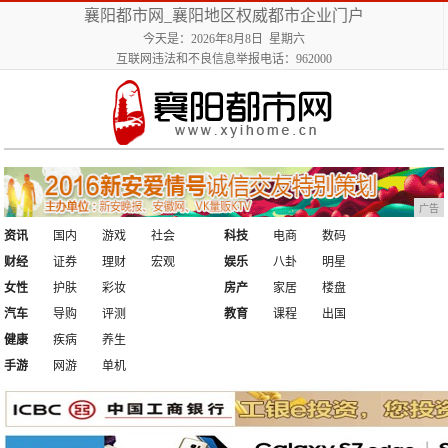
襄阳都市网_襄阳地区权威都市企业门户
今天是：2026年8月8日 星期六
互联网违法和不良信息举报电话：962000
广告
资讯
国内
游戏
社会
科技
电商
数码
财经
证券
理财
宏观
娱乐
八卦
明星
女性
护肤
彩妆
房产
家居
楼盘
汽车
导购
评测
教育
课程
出国
健康
疾病
养生
手游
网游
单机