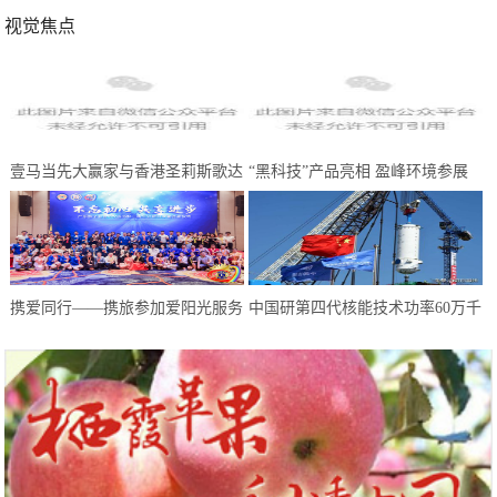
视觉焦点
壹马当先大赢家与香港圣莉斯歌达
“黑科技”产品亮相 盈峰环境参展
成全国战略合作，共创美业，共赢
中国环博会广州展受热捧
未来
携爱同行——携旅参加爱阳光服务
中国研第四代核能技术功率60万千
队慈善晚会
瓦 却不适合上航母