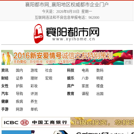
襄阳都市网_襄阳地区权威都市企业门户
今天是：2026年8月10日 星期一
互联网违法和不良信息举报电话：962000
广告
资讯
国内
游戏
社会
科技
电商
数码
财经
证券
理财
宏观
娱乐
八卦
明星
女性
护肤
彩妆
房产
家居
楼盘
汽车
导购
评测
教育
课程
出国
健康
疾病
养生
手游
网游
单机