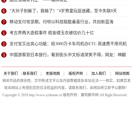
5
6
“大孙子别躲了，我输了！”4岁男童玩捉迷藏，至今失联8天
7
移动支付攻坚期，付呗以科技赋能垂直行业，共创新蓝海
1
考古界两大造假事件 假金缕玉衣被估价几十亿
2
支付宝又出良心功能：给3000万卡车司机办ETC 高速费不用司机
自己垫了！
3
中国游客到日本旅行，看到街头中文标语哭笑不得，网友：神翻
译
关于我们
|
联系我们
|
老版地图
|
版权声明
|
加入我们
|
网站地图
相关作品的原创性、文中陈述文字以及内容数据庞杂本站无法一一核实，如果您发
现本网站上有侵犯您的合法权益的内容，请联系我们，本网站将立即予以删除！
Copyright © 2019 http://www.xyihome.cn 版权所有：襄阳都市网 All Right Reserved.