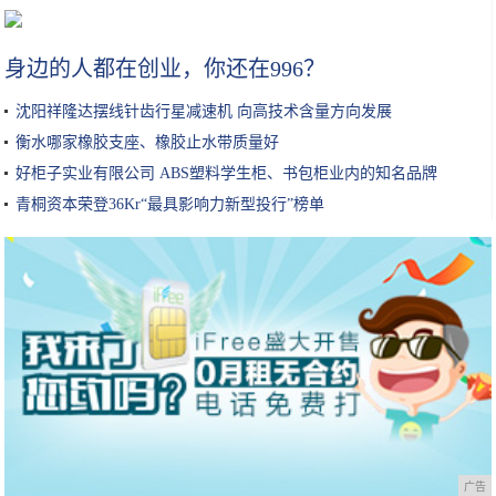
最强小学生？2岁打游戏，16岁拿下电竞世界冠军，光奖金就2000万
身边的人都在创业，你还在996？
沈阳祥隆达摆线针齿行星减速机 向高技术含量方向发展
衡水哪家橡胶支座、橡胶止水带质量好
好柜子实业有限公司 ABS塑料学生柜、书包柜业内的知名品牌
青桐资本荣登36Kr“最具影响力新型投行”榜单
广告