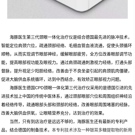
海豚医生第三代颈眼一体化治疗仪是结合德国最先进的脉冲技术，
智能定位肩颈穴位，疏通颈部经络、毛细血管血液流通，促使头颈循环
顺畅，从而实现调节眼部神经，缓解眼部疲劳，全方位改善眼部调节功
能，提高眼部视功能及眼视力。通过肩颈疏通刺激视力经络，打通头部
督脉，提升视足少阳胆经络，改善由于不良坐姿引起的肩颈肌肉僵硬，
促进大脑供血系统循环，达到中西结合，有效矫正眼部视力问题。
海豚医生德国CPD颈眼一体化第三代治疗仪采用的是德国引进的先
进技术加上中国的传统中医体系，通过颈部眼部穴位和周围组织神经沿
着经络传导，疏通眼部头部和颈部的经络，改善眼部周围堵塞的经脉，
改善大脑供血供氧，让眼睛营养充分，达到治疗的效果。
当然，只有到店治疗是远远不够的，海豚医生还有最新的专利产
品，结合德国的制备技术，
本专利技术涉及一种银耳多糖提取物的新用