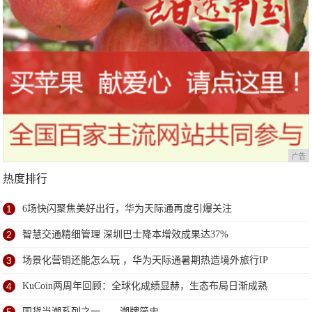
广告
热度排行
1
6场快闪聚焦美好出行，华为天际通再度引爆关注
2
智慧交通精细管理 深圳巴士降本增效成果达37%
3
场景化营销还能怎么玩 ，华为天际通暑期热造境外旅行IP
4
KuCoin两周年回顾：全球化成绩显赫，生态布局日渐成熟
国货当潮系列之一——潮牌简史