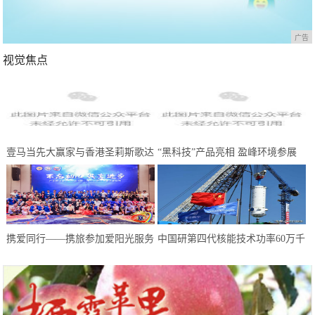
广告
视觉焦点
壹马当先大赢家与香港圣莉斯歌达
“黑科技”产品亮相 盈峰环境参展
成全国战略合作，共创美业，共赢
中国环博会广州展受热捧
未来
携爱同行——携旅参加爱阳光服务
中国研第四代核能技术功率60万千
队慈善晚会
瓦 却不适合上航母