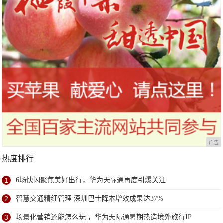
广告
热度排行
1
6场快闪聚焦美好出行，华为天际通再度引爆关注
2
智慧交通精细管理 深圳巴士降本增效成果达37%
3
场景化营销还能怎么玩 ，华为天际通暑期热造境外旅行IP