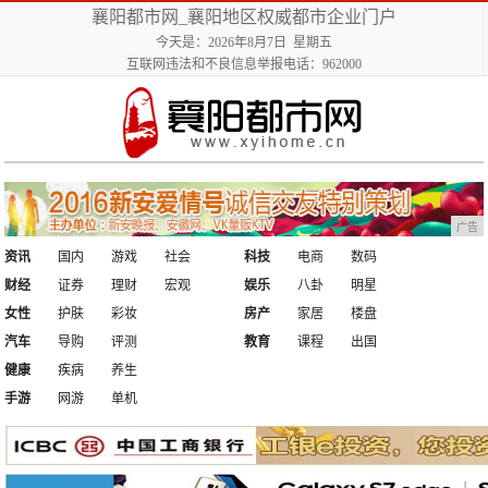
襄阳都市网_襄阳地区权威都市企业门户
今天是：2026年8月7日 星期五
互联网违法和不良信息举报电话：962000
广告
资讯
国内
游戏
社会
科技
电商
数码
财经
证券
理财
宏观
娱乐
八卦
明星
女性
护肤
彩妆
房产
家居
楼盘
汽车
导购
评测
教育
课程
出国
健康
疾病
养生
手游
网游
单机