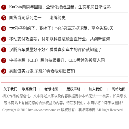
4
KuCoin两周年回顾：全球化成绩显赫，生态布局日渐成熟
5
国货当潮系列之一——潮牌简史
6
“大孙子别躲了，我输了！”4岁男童玩捉迷藏，至今失联8天
7
移动支付攻坚期，付呗以科技赋能垂直行业，共创新蓝海
1
汉腾汽车质量好不好？看看真实车主的评价就知道了
2
中指控股（CIH）股价持续攀升，CEO黄瑜答投资人问
3
​高颜值实力派,荣耀20青春版明日首销
关于我们
|
联系我们
|
老版地图
|
版权声明
|
加入我们
|
网站地图
相关作品的原创性、文中陈述文字以及内容数据庞杂本站无法一一核实，如果您发
现本网站上有侵犯您的合法权益的内容，请联系我们，本网站将立即予以删除！
Copyright © 2019 http://www.xyihome.cn 版权所有：襄阳都市网 All Right Reserved.