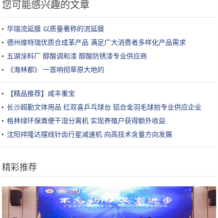
您可能感兴趣的文章
华瑞流延膜 以质量著称的流延膜
德州维特瑞优质合成革产品 满足广大消费者多样化产品需求
五湖涂料厂 醇酸调和漆 醇酸防锈漆专业供应商
《海林都》 一首响彻草原大地的
【精品推荐】咸丰重宝
长沙超勤文体用品 红双喜乒乓球台 铝合金羽毛球拍专业供应企业
格林绿环保粪便干湿分离机 实现养殖户获得额外收益
沈阳祥隆达摆线针齿行星减速机 向高技术含量方向发展
精彩推荐