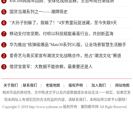
4
KuCoin两周年回顾：全球化成绩显赫，生态布局日渐成熟
5
国货当潮系列之一——潮牌简史
6
“大孙子别躲了，我输了！”4岁男童玩捉迷藏，至今失联8天
7
移动支付攻坚期，付呗以科技赋能垂直行业，共创新蓝海
1
华为推出“核弹级爆品”Mate30系列5G版，让全场景智慧生活触手
可及！
2
爱奇艺与奥买家宣布潮流文化战略合作，抢占“潮流文化”赛道
3
借贷宝曾军：大数据不能依赖，最重要还是人
关于我们
|
联系我们
|
老版地图
|
版权声明
|
加入我们
|
网站地图
相关作品的原创性、文中陈述文字以及内容数据庞杂本站无法一一核实，如果您发
现本网站上有侵犯您的合法权益的内容，请联系我们，本网站将立即予以删除！
Copyright © 2019 http://www.xyihome.cn 版权所有：襄阳都市网 All Right Reserved.