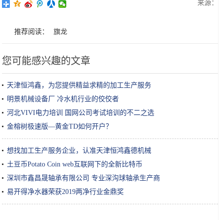
来源：
推荐阅读：
旗龙
您可能感兴趣的文章
天津恒鸿鑫，为您提供精益求精的加工生产服务
明景机械设备厂 冷水机行业的佼佼者
河北VIVI电力培训 国网公司考试培训的不二之选
金榕树极速版—黄金TD如何开户？
想找加工生产服务企业，认准天津恒鸿鑫德机械
土豆币Potato Coin web互联网下的全新比特币
深圳市鑫昌晟轴承有限公司 专业深沟球轴承生产商
易开得净水器荣获2019两净行业金鼎奖