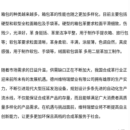
箱包的种类越来越多，箱包革的性能也随之更加多样化，目前主要包括
硬型和软型全粒面箱包及手袋革。硬型的箱包革要求粒面平滑细致，伤
残少，光泽好，革 身挺括、革里洁净平整，用于制作手提衣箱、旅行包
等；软包革要求粒面清晰，革身柔软、丰满，涂层薄，色调自然，真皮
感强，用于制作软包、手袋等，绒面软包袋革 多用二层革加工制作。
随着市场需求的日益升温，供需缺口正在不断加大，我国合成革行业正
迎来前所未有的发展机遇。德州维特瑞塑业有限公司拥有雄厚的生产实
力，不断引进现代大型压延发泡设备，规划设计多条先进的自动化生产
流水线，不仅能保证合成革产品的存量，而且能够满足广大消费者高质
量多样化的产品需求。在机遇与挑战面前，维特瑞塑业将不断提高自主
创新能力，让更多更加环保且高档的合成革服务于社会。