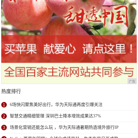
广告
热度排行
1
6场快闪聚焦美好出行，华为天际通再度引爆关注
2
智慧交通精细管理 深圳巴士降本增效成果达37%
3
场景化营销还能怎么玩 ，华为天际通暑期热造境外旅行IP