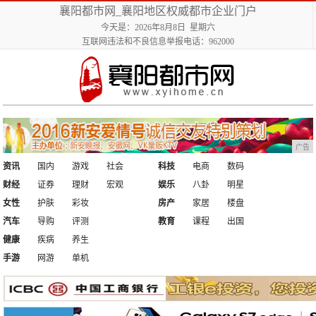
襄阳都市网_襄阳地区权威都市企业门户
今天是：2026年8月8日 星期六
互联网违法和不良信息举报电话：962000
广告
资讯
国内
游戏
社会
科技
电商
数码
财经
证券
理财
宏观
娱乐
八卦
明星
女性
护肤
彩妆
房产
家居
楼盘
汽车
导购
评测
教育
课程
出国
健康
疾病
养生
手游
网游
单机