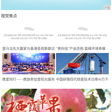
广告
视觉焦点
壹马当先大赢家与香港圣莉斯歌达
“黑科技”产品亮相 盈峰环境参展
成全国战略合作，共创美业，共赢
中国环博会广州展受热捧
未来
携爱同行——携旅参加爱阳光服务
中国研第四代核能技术功率60万千
队慈善晚会
瓦 却不适合上航母