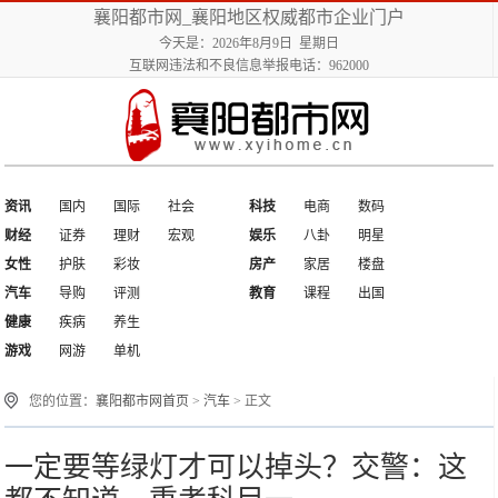
襄阳都市网_襄阳地区权威都市企业门户
今天是：2026年8月9日 星期日
互联网违法和不良信息举报电话：962000
资讯
国内
国际
社会
科技
电商
数码
财经
证券
理财
宏观
娱乐
八卦
明星
女性
护肤
彩妆
房产
家居
楼盘
汽车
导购
评测
教育
课程
出国
健康
疾病
养生
游戏
网游
单机
您的位置：
襄阳都市网首页
>
汽车
> 正文
一定要等绿灯才可以掉头？交警：这