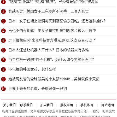
1
“吃鸡”新版本的飞机有“缺陷”，已经有玩家“中招”被淘汰
2
奇葩历史：美国女子上完厕所不洗手，上百人死亡
3
日本一女子在墙上挖洞每天到隔壁偷东西吃，还有这种操作？
4
再也不怕丢钥匙！美女子将特斯拉钥匙芯片嵌入手臂中
5
屏下摄像头!小米黑科技官方曝光,网友:这次我真心动了
6
日本人还想让机器人干什么？日本的机器人有多难
7
当年红极一时的“竹子手机”，为什么如今突然不火了？
8
不化妆的韩国女孩，长什么样
9
她被网友誉为全球最美的小女孩Mahdis，美得就像小天使
10
世界上最丑的老虎，长得很像一只狗
关于我们
|
联系我们
|
加入我们
|
版权声明
|
手机访问
|
网站地图
相关作品的原创性、文中陈述文字以及内容数据庞杂本站无法一一核实，如果您发