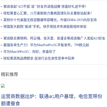
掌阅发起“423不孤‘读’”好友共读挑战赛 惊喜好礼送不停！
轻松筹爱心汇聚，21万善款助力重病篮球队队长重新站起来！
英特尔十代桌面无核显酷睿阵容曝光，升级DDR4-2933内存支持
将国家大剧院“装进”手机，快手用技术传递极致视听体验
掌阅联合黄晓明、阿云嘎、张天爱、吴谨言等阅读推广人发起423好友
共读挑战赛
最强安卓生产力！华为MatePadPro5G平板发布，799欧元起
华为Mate30Pro5G：你好，恭喜你了
轻松筹高筑品牌壁垒 促进行业在良性竞争中狂奔
精彩推荐
古力娜扎代言 小米就能突破女性用户圈层吗
运营商数据出炉：联通4G用户暴增，电信宽带份
额遭蚕食