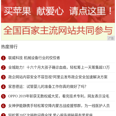
广告
热度排行
1
联威科技 机械设备行业的佼佼者
2
全城助力！十六个月大孩子确诊血癌，轻松筹上一天筹集超13万
善款
3
政企网站内容安全不容忽视!阿里云发布政企安全加速解决方案
4
家恩德运：试管婴儿的准备工作你真的做好了吗？
5
OPPO 2019年斩获无数权威大奖，看完技术专利，网友表示没毛
病
6
女神伊能静携手轻松筹空降内蒙古战疫援鄂群，为一线医护人员
送超甜祝福
7
轻松筹20亿次捐款问鼎全球 爱心报告揭秘最有爱星座