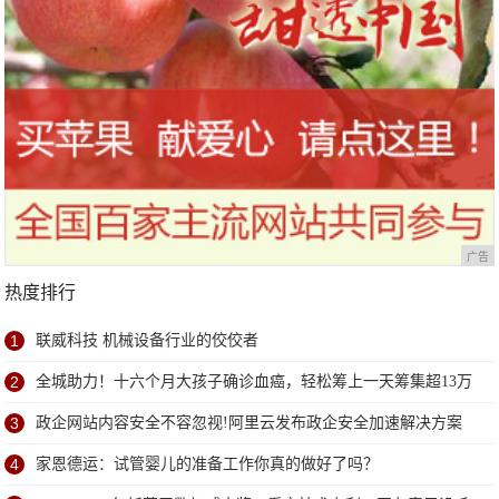
广告
热度排行
1
联威科技 机械设备行业的佼佼者
2
全城助力！十六个月大孩子确诊血癌，轻松筹上一天筹集超13万
善款
3
政企网站内容安全不容忽视!阿里云发布政企安全加速解决方案
4
家恩德运：试管婴儿的准备工作你真的做好了吗？