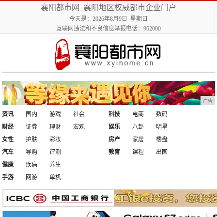
襄阳都市网_襄阳地区权威都市企业门户
今天是：2026年8月9日 星期日
互联网违法和不良信息举报电话：962000
广告
资讯
国内
游戏
社会
科技
电商
数码
财经
证券
理财
宏观
娱乐
八卦
明星
女性
护肤
彩妆
房产
家居
楼盘
汽车
导购
评测
教育
课程
出国
健康
疾病
养生
手游
网游
单机