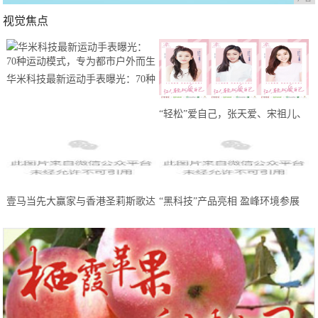
视觉焦点
华米科技最新运动手表曝光：70种
运动模式，专为都市户外而生
“轻松”爱自己，张天爱、宋祖儿、
王晓晨携轻松筹送出100万份线上
问诊
壹马当先大赢家与香港圣莉斯歌达
“黑科技”产品亮相 盈峰环境参展
成全国战略合作，共创美业，共赢
中国环博会广州展受热捧
未来