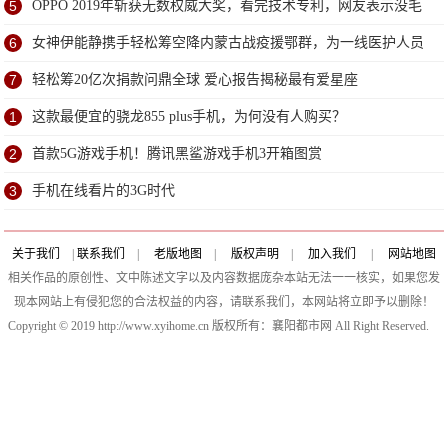
5
OPPO 2019年斩获无数权威大奖，看完技术专利，网友表示没毛
病
6
女神伊能静携手轻松筹空降内蒙古战疫援鄂群，为一线医护人员
送超甜祝福
7
轻松筹20亿次捐款问鼎全球 爱心报告揭秘最有爱星座
1
这款最便宜的骁龙855 plus手机，为何没有人购买？
2
首款5G游戏手机！腾讯黑鲨游戏手机3开箱图赏
3
手机在线看片的3G时代
关于我们
|
联系我们
|
老版地图
|
版权声明
|
加入我们
|
网站地图
相关作品的原创性、文中陈述文字以及内容数据庞杂本站无法一一核实，如果您发
现本网站上有侵犯您的合法权益的内容，请联系我们，本网站将立即予以删除！
Copyright © 2019 http://www.xyihome.cn 版权所有：襄阳都市网 All Right Reserved.