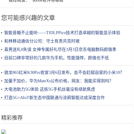
推荐阅读：
adobe软件有哪些
您可能感兴趣的文章
智能音箱不止能听——TIDLPPico技术打造卓越的智能显示体验
和林移动通信分公司：守土有责共克时艰
直男送礼0失误 女神专属好礼尽在3月3日京东电脑数码颜值季
目前口碑非常好的几款华为手机，性能强悍，颜值也不低
骁龙865红米K30Pro官宣3月6日发布，会不会赶超自家的小米10？
加量不加价，华为MateXs公布价格，网友：我能买得到吗？
大电池助力5G体验 这些5G手机丝毫没有续航焦虑
打造5G+AIoT新生态中国联通与涂鸦智能达成深度合作
精彩推荐
“吃鸡”新版本的飞机有“缺陷”，已经有玩家“中招”被淘汰