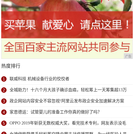
广告
热度排行
1
联威科技 机械设备行业的佼佼者
2
全城助力！十六个月大孩子确诊血癌，轻松筹上一天筹集超13万
善款
3
政企网站内容安全不容忽视!阿里云发布政企安全加速解决方案
4
家恩德运：试管婴儿的准备工作你真的做好了吗？
5
OPPO 2019年斩获无数权威大奖，看完技术专利，网友表示没毛
病