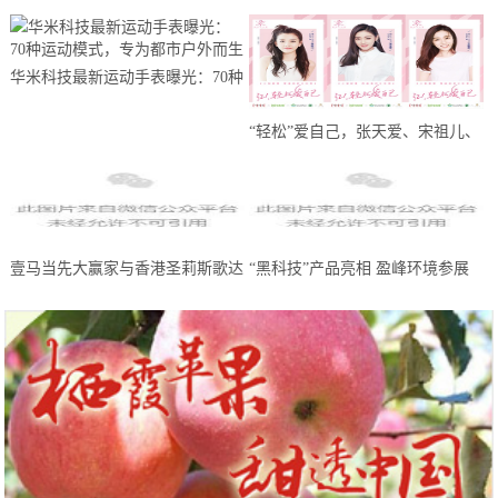
华米科技最新运动手表曝光：70种
运动模式，专为都市户外而生
“轻松”爱自己，张天爱、宋祖儿、
王晓晨携轻松筹送出100万份线上
问诊
壹马当先大赢家与香港圣莉斯歌达
“黑科技”产品亮相 盈峰环境参展
成全国战略合作，共创美业，共赢
中国环博会广州展受热捧
未来