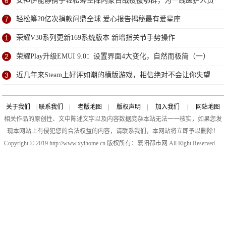
6
女神伊能静携手轻松筹空降内蒙古战疫援鄂群，为一线医护人员
送超甜祝福
7
轻松筹20亿次捐款问鼎全球 爱心报告揭秘最有爱星座
1
荣耀V30系列更新169系统版本 新增指关节手势操作
2
荣耀Play升级EMUI 9.0：设置界面4大变化，自然而极简（一）
3
近几年来Steam上好评如潮的横版游戏，相信绝对不会让你失望
关于我们
|
联系我们
|
老版地图
|
版权声明
|
加入我们
|
网站地图
相关作品的原创性、文中陈述文字以及内容数据庞杂本站无法一一核实，如果您发
现本网站上有侵犯您的合法权益的内容，请联系我们，本网站将立即予以删除！
Copyright © 2019 http://www.xyihome.cn 版权所有：襄阳都市网 All Right Reserved.