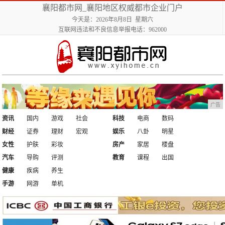
襄阳都市网_襄阳地区权威都市企业门户
今天是：2026年8月8日 星期六
互联网违法和不良信息举报电话：962000
广告
资讯
国内
游戏
社会
科技
电商
数码
财经
证券
理财
宏观
娱乐
八卦
明星
女性
护肤
彩妆
房产
家居
楼盘
汽车
导购
评测
教育
课程
出国
健康
疾病
养生
手游
网游
单机