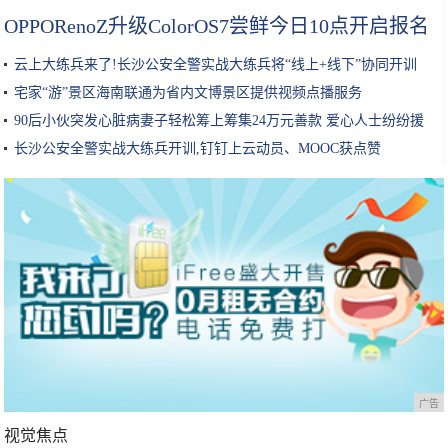
OPPORenoZ升级ColorOS7尝鲜今日10点开启报名
云上大练兵来了!长沙公安全警实战大练兵将“线上+线下”协同开训
宅家“游”景区海南联通为省内文博景区提供视频点播服务
90后小伙突发心脏病妻子轻松筹上筹集24万元善款 爱心人士纷纷援
手
长沙公安全警实战大练兵开训,钉钉上云动员、MOOC获点赞
广告
视觉焦点