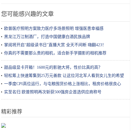
您可能感兴趣的文章
欧普医疗照明方案致力医疗多场景照明 增强医患幸福感
黑龙江万江制酒厂，打造中国健康白酒民族品牌
掌阅将开启“超级读书日”直播大赏 全天不间断 嗨翻423！
你真的不需要那么贵的相机，适合新手学摄影的相机推荐
甜品级显卡开箱！1600元的影驰大将，性价比真的高？
轻松筹上快速筹集到25万元善款 让这位河北军人看到女儿生的希望
一季度CPI高位运行，与屯粮囤货价格上涨相比，租房价格很良心
实至名归 欧普照明再次斩获500强房企首选供应商称号
精彩推荐
妈妈晒自己小时候和三个孩子的照片，网友：三个孩子都像妈妈