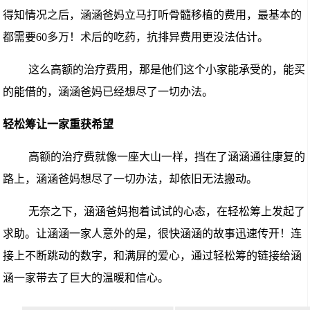
得知情况之后，涵涵爸妈立马
打听骨髓移植的费用
，最基本的
都
需要
60多万
！术后的
吃药，抗排异费用
更
没法估计
。
这么高额的治疗费用，那是他们这个小家能承受的，能买
的能借的，涵涵爸妈已经想尽了一切办法。
轻松筹让一家重获希望
高额的治疗费就像一座大山一样，挡在了涵涵通往康复的
路上，涵涵爸妈想尽了一切办法，却依旧无法搬动。
无奈之下，涵涵爸妈抱着试试的心态，在轻松筹上发起了
求助。让涵涵一家人意外的是，很快涵涵的故事迅速传开！连
接上不断跳动的数字，和满屏的爱心，通过轻松筹的链接给涵
涵一家带去了巨大的温暖和信心。