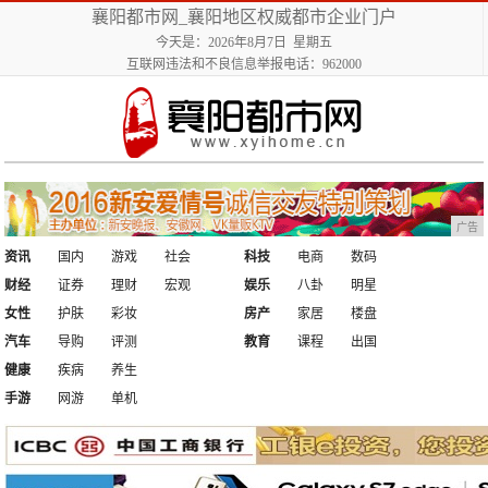
襄阳都市网_襄阳地区权威都市企业门户
今天是：2026年8月7日 星期五
互联网违法和不良信息举报电话：962000
广告
资讯
国内
游戏
社会
科技
电商
数码
财经
证券
理财
宏观
娱乐
八卦
明星
女性
护肤
彩妆
房产
家居
楼盘
汽车
导购
评测
教育
课程
出国
健康
疾病
养生
手游
网游
单机