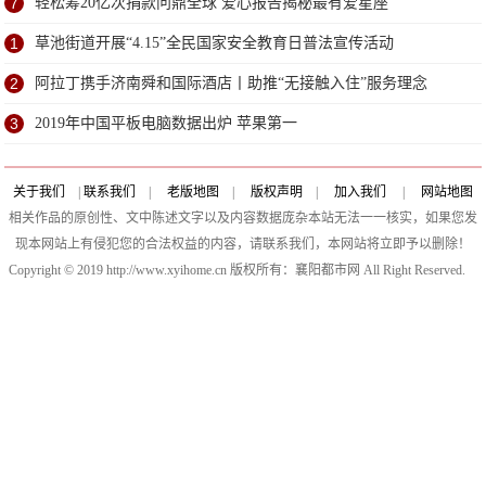
送超甜祝福
7
轻松筹20亿次捐款问鼎全球 爱心报告揭秘最有爱星座
1
草池街道开展“4.15”全民国家安全教育日普法宣传活动
2
阿拉丁携手济南舜和国际酒店丨助推“无接触入住”服务理念
3
2019年中国平板电脑数据出炉 苹果第一
关于我们
|
联系我们
|
老版地图
|
版权声明
|
加入我们
|
网站地图
相关作品的原创性、文中陈述文字以及内容数据庞杂本站无法一一核实，如果您发
现本网站上有侵犯您的合法权益的内容，请联系我们，本网站将立即予以删除！
Copyright © 2019 http://www.xyihome.cn 版权所有：襄阳都市网 All Right Reserved.