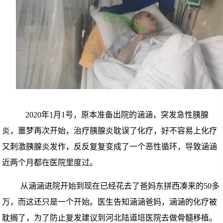
2020年1月
1号，原本准备出院的涵涵，突发急性胰腺
炎，噩梦再次开始，
治疗胰腺炎耽误了化疗，好不容易上化疗
又刺激胰腺炎发作，反反复复变成了一个恶性循环，导致
涵涵
近两个月都在医院里度过
。
从
涵涵进
院开始到现在已经花去了爸妈东拼西凑来的50多
万，
而这还只是一个开始。
医生
告知涵涵
爸妈
，涵涵的
化疗被
耽搁了，为了防止复发建议
到
河北陆道培医院去做骨髓移植
。