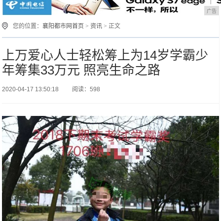
广告
您的位置：
襄阳都市网首页
>
资讯
> 正文
上万爱心人士轻松筹上为14岁学霸少
年筹集33万元 照亮生命之路
2020-04-17 13:50:18
阅读：598