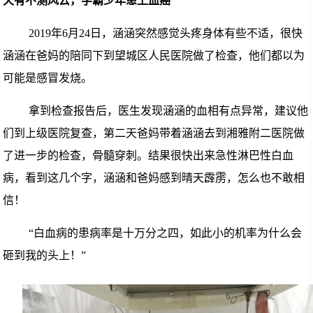
天有不测风云，学霸少年患上血癌
2019年6月24
日，涵涵突然感觉头疼
身体
有些不适
，
很快
涵涵在爸妈的陪同下到
望城区人民医院做
了
检查，
他们都以为
可能是感冒发烧。
拿到检查报告后，
医生发现
涵涵
的血相有点异常，建议
他
们
到上级医院复查，第二天
爸妈带着涵涵去
到湘雅附二
医院做
了进一步的检查，
骨髓穿刺
。结果很快
出来急性淋巴性白血
病，
看到这几个字，涵涵和爸妈感到晴天霹雳，
怎么也不敢相
信
！
“白血病的患病率是
十万分之四
，如此小的
机率为什么会
砸到我的头上
！”