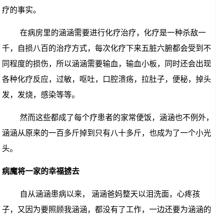
疗的事实。
在病房里的涵涵需要进行化疗治疗，
化疗是一种杀敌一
千，自损八百的治疗方式，每次化疗下来五脏六腑都会受到不
同程度的损伤，所以
涵涵需要
输血，输血小板，
同时还会出现
各种化疗反应，
过敏，呕吐，口腔溃疡，拉肚子，便秘，掉头
发，发烧，感染等等
。
然而这些
都成了每个疗
患者
的家常便饭，
涵涵也不例外，
涵涵从原来的
一百多斤掉到只有八十多斤
，也成为了一个小光
头。
病魔将一家的幸福掳去
自从涵涵患病以来， 涵涵爸妈
整天以泪洗面，
心疼孩
子，又
因为要照顾我
涵涵
，都没有了工作，一边还要为
涵涵的