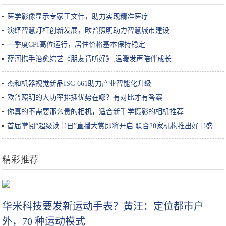
医学影像显示专家王文伟，助力实现精准医疗
演绎智慧灯杆创新发展，欧普照明助力智慧城市建设
一季度CPI高位运行，居住价格基本保持稳定
蓝河携手治愈综艺《朋友请听好》,温暖发声陪伴成长
杰和机器视觉新品ISC-661助力产业智能化升级
欧普照明的大功率排插优势在哪？有对比才有答案
你真的不需要那么贵的相机，适合新手学摄影的相机推荐
首届掌阅“超级读书日”直播大赏即将开启 联合20家机构推出好书盛
宴
精彩推荐
苹果邀请函曝光，iPhone 11三摄成亮点？网友：苹果没大招
华米科技要发新运动手表？黄汪：定位都市户
外，70 种运动模式