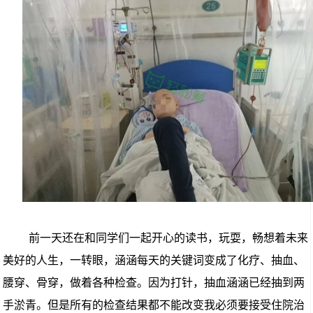
前一天
还在和
同学们一起开心的读书，玩耍，畅想着
未来
美好的人生，一转眼
，涵涵
每天的关键词变成了化疗
、
抽血
、
腰穿
、
骨穿
，
做着各种检查
。因为
打针，抽血
涵涵已经
抽到两
手淤青
。
但是所有的检查结果都不能改变我必须要接受住院治