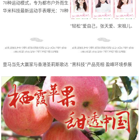
华米科技最新运动手表曝光：70种
运动模式，专为都市户外而生
“轻松”爱自己，张天爱、宋祖儿、
王晓晨携轻松筹送出100万份线上
问诊
壹马当先大赢家与香港圣莉斯歌达
“黑科技”产品亮相 盈峰环境参展
成全国战略合作，共创美业，共赢
中国环博会广州展受热捧
未来