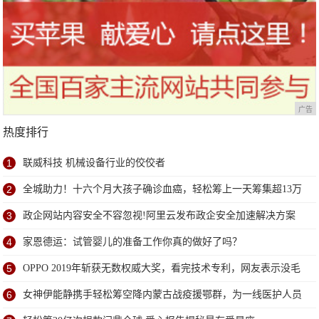
广告
热度排行
1
联威科技 机械设备行业的佼佼者
2
全城助力！十六个月大孩子确诊血癌，轻松筹上一天筹集超13万
善款
3
政企网站内容安全不容忽视!阿里云发布政企安全加速解决方案
4
家恩德运：试管婴儿的准备工作你真的做好了吗？
5
OPPO 2019年斩获无数权威大奖，看完技术专利，网友表示没毛
病
6
女神伊能静携手轻松筹空降内蒙古战疫援鄂群，为一线医护人员