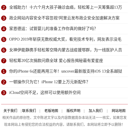
2
全城助力！十六个月大孩子确诊血癌，轻松筹上一天筹集超13万
善款
3
政企网站内容安全不容忽视!阿里云发布政企安全加速解决方案
4
家恩德运：试管婴儿的准备工作你真的做好了吗？
5
OPPO 2019年斩获无数权威大奖，看完技术专利，网友表示没毛
病
6
女神伊能静携手轻松筹空降内蒙古战疫援鄂群，为一线医护人员
送超甜祝福
7
轻松筹20亿次捐款问鼎全球 爱心报告揭秘最有爱星座
1
你的iPhone 6s还能再用三年！uncover最新版支持iOS 13全系越狱
2
一顿操作只为它！iPhone 12要上万元新配件？
3
iCloud空间不足，这样可以使用额外空间
关于我们
|
联系我们
|
老版地图
|
版权声明
|
加入我们
|
网站地图
相关作品的原创性、文中陈述文字以及内容数据庞杂本站无法一一核实，如果您发
现本网站上有侵犯您的合法权益的内容，请联系我们，本网站将立即予以删除！