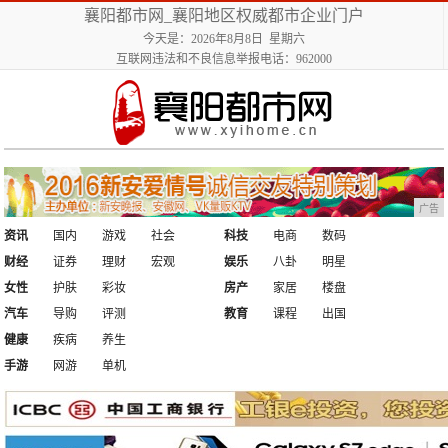
襄阳都市网_襄阳地区权威都市企业门户
今天是：2026年8月8日 星期六
互联网违法和不良信息举报电话：962000
广告
资讯
国内
游戏
社会
科技
电商
数码
财经
证券
理财
宏观
娱乐
八卦
明星
女性
护肤
彩妆
房产
家居
楼盘
汽车
导购
评测
教育
课程
出国
健康
疾病
养生
手游
网游
单机