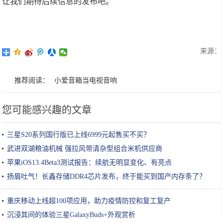
让我们期待后续信息的发布吧。
来源：
推荐阅读：
小爱音箱当电视音响
您可能感兴趣的文章
三星S20系列国行版已上线6999元起售买不买？
武进双湖粮油机械 强拉风带清杂型组合米机供应商
苹果iOS13.4Beta3测试报告：续航无明显变化、有亮点
扬眉吐气！长鑫存储DDR4芯片发布，终于能买到国产内存条了？
重庆移动上线超100项应用，助力疫情防控和复工复产
沉浸其间的体验三星GalaxyBuds+外观赏析