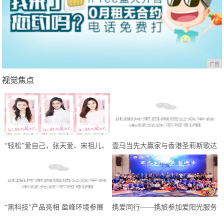
广告
视觉焦点
“轻松”爱自己，张天爱、宋祖儿、
壹马当先大赢家与香港圣莉斯歌达
王晓晨携轻松筹送出100万份线上
成全国战略合作，共创美业，共赢
问诊
未来
“黑科技”产品亮相 盈峰环境参展
携爱同行——携旅参加爱阳光服务
中国环博会广州展受热捧
队慈善晚会