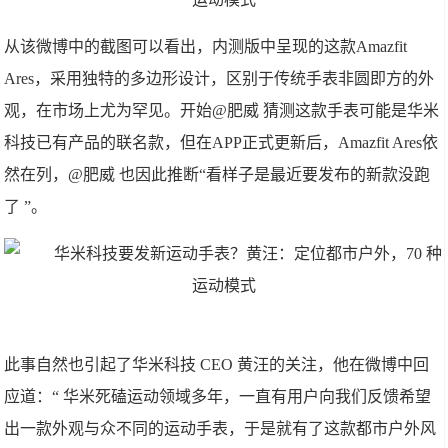
从该微博中的截图可以看出，内测版中呈现的这款
Amazfit
Ares
，采用独特的多边形设计，区别于传统手表非圆即方的外
观，在市场上尤为罕见。开始
@
肥威 猜测这款手表可能是华米
科技已有产品的联名款，但在
APP
正式更新后，
Amazfit Ares
依
然在列，
@
肥威 也因此推断“看样子是最近要发布的新款没跑
了
”
。
此事自然也引起了华米科技
CEO
黄汪的关注，他在微博中回
应道：
“
华米死磕运动领域多年，一直有用户向我们反馈希望
出一款外观与众不同的运动手表，于是就有了这款都市户外风