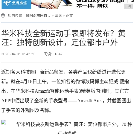
广告
您的位置：
襄阳都市网首页
>
资讯
> 正文
华米科技全新运动手表即将发布？黄
汪：独特创新设计，定位都市户外
2020-04-16 16:45:50
阅读：1847
近期各大科技圈厂商新品频发，各类产品也纷纷进行迭代更
新。就在
4
月
16
日上午，一位知名的微博数码博主
@
肥威 便指
出，在华米科技
Amazfit
智能运动手表
3
精英版内测时，其官方
APP
中便出现了全新的手表型号——
Amazfit Ares
，并截图圈出
了手表的外观图及名称。